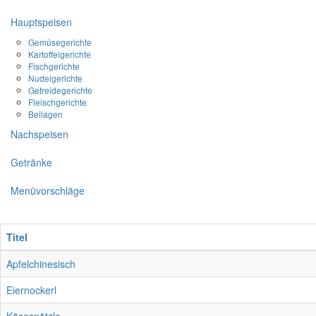
Hauptspeisen
Gemüsegerichte
Kartoffelgerichte
Fischgerichte
Nudelgerichte
Getreidegerichte
Fleischgerichte
Beilagen
Nachspeisen
Getränke
Menüvorschläge
Titel
Apfelchinesisch
Eiernockerl